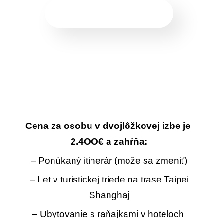
REZERVUJTE TERAZ
Cena za osobu v dvojlôžkovej izbe je
2.4OO€ a zahŕňa:
– Ponúkaný itinerár (može sa zmeniť)
– Let v turistickej triede na trase Taipei
Shanghaj
– Ubytovanie s raňajkami v hoteloch