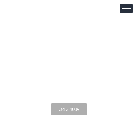
TAIWÁN ·
SHANGHÁI
10 až 21 apríl 2026
Od 2.400€